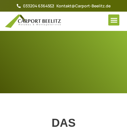
033204 63645
Kontakt@Carport-Beelitz.de
Gallery & R
Online-Shop
DAS