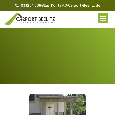
033204 63645
Kontakt@Carport-Beelitz.de
Gallery & R
Online-Shop